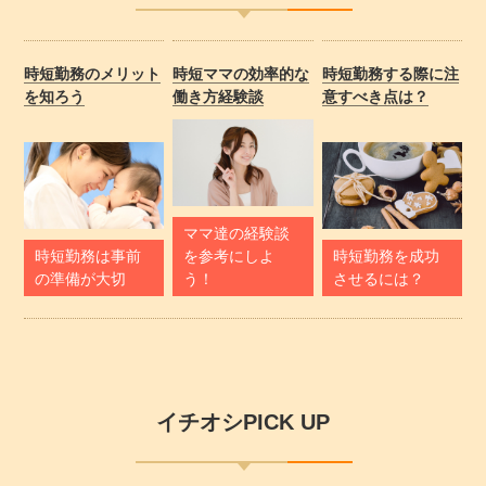
時短勤務のメリット
時短ママの効率的な
時短勤務する際に注
を知ろう
働き方経験談
意すべき点は？
ママ達の経験談
時短勤務は事前
を参考にしよ
時短勤務を成功
の準備が大切
う！
させるには？
イチオシPICK UP