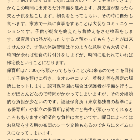
す。子供が起床する前であれば自分のペースで準備ができます
からこの時間に出来るだけ準備を進めます。身支度が整ったら
夫と子供を起こします。朝食をとってもらい、その時に自分も
食べます。家族で一緒に食事をすることは大切なコミュニケー
ションです。子供が朝食を終えたら着替えをさせ検温をしま
す。保育所では熱があったりすると預かってもらうことが出来
ませんので、子供の体調管理はそのような意味でも大切です。
時間が余れば朝食の片付けをしますが、時間に追われていれば
帰宅後ということになります。
保育所は7：30から預かってもらうことが出来るのでそこを目指
して子供を預けに行き、タオルやコップ、着替え等を所定の場
所にセットします。認可保育園の場合は保護者が準備を行うこ
とがほとんどなので時間がかかってしまいますが、その分経済
的な負担が少ないのです。認証保育所（東京都独自の基準によ
る保育所）や私立の保育所は荷物ごと先生が預かってくれると
ころもありますが経済的な負担は大きいです。曜日によっては
お昼寝をする時の布団のシーツ交換もあるのでさらにタイムロ
スになってしまいます。