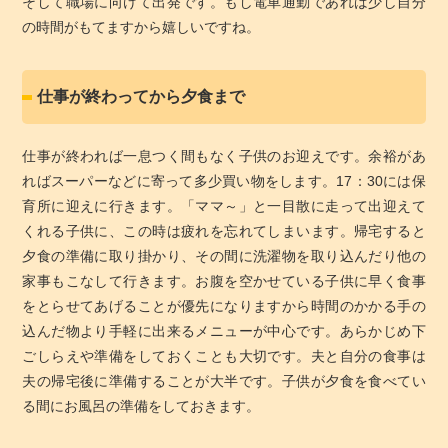
そして職場に向けて出発です。もし電車通勤であれば少し自分
の時間がもてますから嬉しいですね。
仕事が終わってから夕食まで
仕事が終われば一息つく間もなく子供のお迎えです。余裕があ
ればスーパーなどに寄って多少買い物をします。17：30には保
育所に迎えに行きます。「ママ～」と一目散に走って出迎えて
くれる子供に、この時は疲れを忘れてしまいます。帰宅すると
夕食の準備に取り掛かり、その間に洗濯物を取り込んだり他の
家事もこなして行きます。お腹を空かせている子供に早く食事
をとらせてあげることが優先になりますから時間のかかる手の
込んだ物より手軽に出来るメニューが中心です。あらかじめ下
ごしらえや準備をしておくことも大切です。夫と自分の食事は
夫の帰宅後に準備することが大半です。子供が夕食を食べてい
る間にお風呂の準備をしておきます。